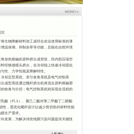
7]次
将生物降解材料加工成符合农业使用标准的薄
有增温保墒、抑制杂草等功能，且能在自然环境
将加热熔融的原料挤出成管状，经内部压缩空
原料经狭缝模头挤出，在冷却辊上快速冷却固化
均匀性、力学性能及降解特性。
冷却定型系统、牵引收卷系统及电气控制系
挤出成型系统通过螺杆挤出机将混合原料熔融塑
膜的收卷与分切；电气控制系统则实现全流程的
酸（PLA）、聚己二酸对苯二甲酸丁二醇酯
柔韧性，需优化螺杆设计以减少剪切热对材料性能
地膜生产需求。
向发展，为解决传统地膜污染问题提供关键技