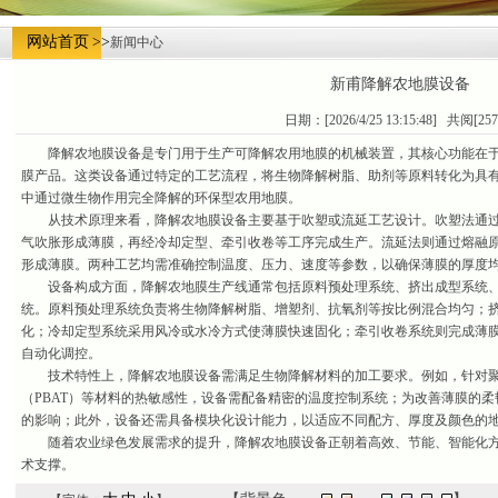
网站首页
>>
新闻中心
新甫降解农地膜设备
日期：[2026/4/25 13:15:48] 共阅[25
降解农地膜设备是专门用于生产可降解农用地膜的机械装置，其核心功能在于
膜产品。这类设备通过特定的工艺流程，将生物降解树脂、助剂等原料转化为具
中通过微生物作用完全降解的环保型农用地膜。
从技术原理来看，降解农地膜设备主要基于吹塑或流延工艺设计。吹塑法通过
气吹胀形成薄膜，再经冷却定型、牵引收卷等工序完成生产。流延法则通过熔融
形成薄膜。两种工艺均需准确控制温度、压力、速度等参数，以确保薄膜的厚度
设备构成方面，降解农地膜生产线通常包括原料预处理系统、挤出成型系统、
统。原料预处理系统负责将生物降解树脂、增塑剂、抗氧剂等按比例混合均匀；
化；冷却定型系统采用风冷或水冷方式使薄膜快速固化；牵引收卷系统则完成薄
自动化调控。
技术特性上，降解农地膜设备需满足生物降解材料的加工要求。例如，针对聚乳
（PBAT）等材料的热敏感性，设备需配备精密的温度控制系统；为改善薄膜的
的影响；此外，设备还需具备模块化设计能力，以适应不同配方、厚度及颜色的
随着农业绿色发展需求的提升，降解农地膜设备正朝着高效、节能、智能化方
术支撑。